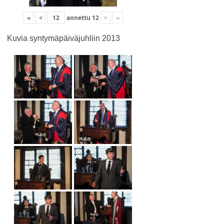
«
<
annettu
12
>
»
Kuvia syntymäpäiväjuhliin 2013