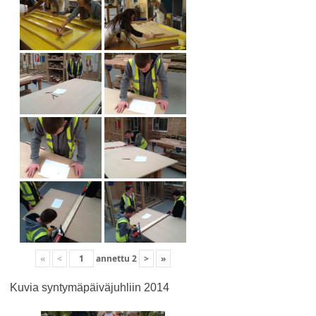
«
<
annettu
2
>
»
Kuvia syntymäpäiväjuhliin 2014