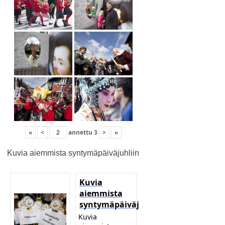
«
<
annettu
3
>
»
Kuvia aiemmista syntymäpäiväjuhliin
Kuvia
aiemmista
syntymäpäiväjuhliin
Kuvia