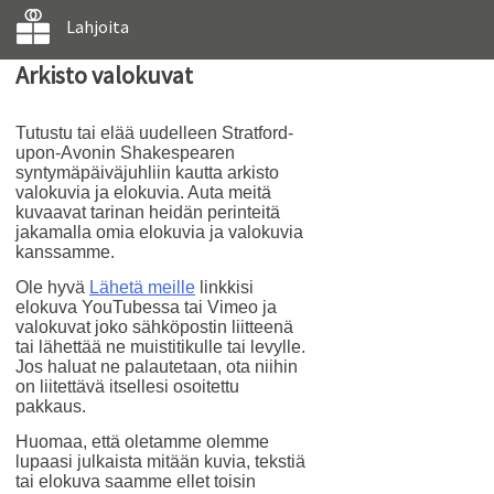
Lahjoita
Arkisto valokuvat
Tutustu tai elää uudelleen Stratford-
upon-Avonin Shakespearen
syntymäpäiväjuhliin kautta arkisto
valokuvia ja elokuvia. Auta meitä
kuvaavat tarinan heidän perinteitä
jakamalla omia elokuvia ja valokuvia
kanssamme.
Ole hyvä
Lähetä meille
linkkisi
elokuva YouTubessa tai Vimeo ja
valokuvat joko sähköpostin liitteenä
tai lähettää ne muistitikulle tai levylle.
Jos haluat ne palautetaan, ota niihin
on liitettävä itsellesi osoitettu
pakkaus.
Huomaa, että oletamme olemme
lupaasi julkaista mitään kuvia, tekstiä
tai elokuva saamme ellet toisin