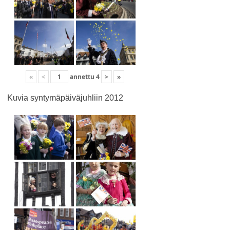
«
<
annettu
4
>
»
Kuvia syntymäpäiväjuhliin 2012