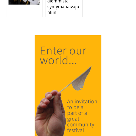
aiemmista
syntymäpäiväju
hliin