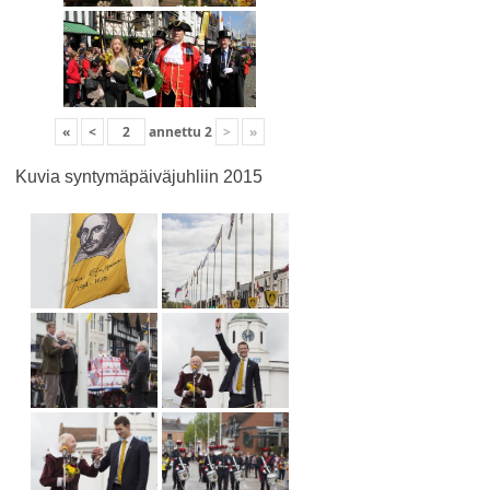
«
<
annettu
2
>
»
Kuvia syntymäpäiväjuhliin 2015