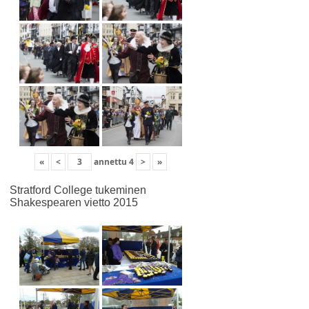
«
<
annettu
4
>
»
Stratford College tukeminen
Shakespearen vietto 2015