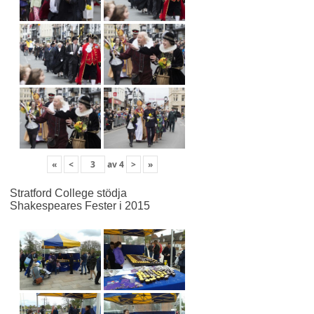
«
<
av
4
>
»
Stratford College stödja
Shakespeares Fester i 2015