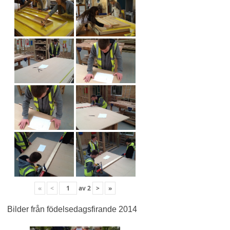
«
<
av
2
>
»
Bilder från födelsedagsfirande 2014