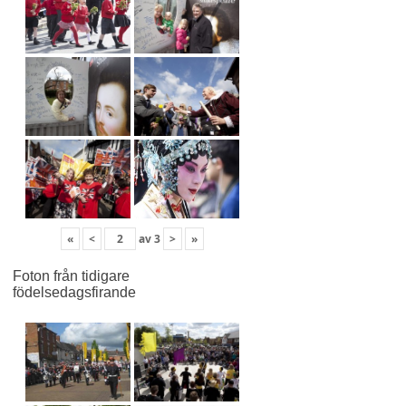
«
<
av
3
>
»
Foton från tidigare
födelsedagsfirande