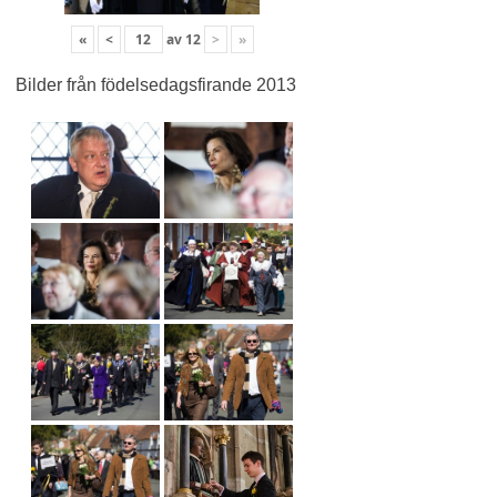
«
<
av
12
>
»
Bilder från födelsedagsfirande 2013