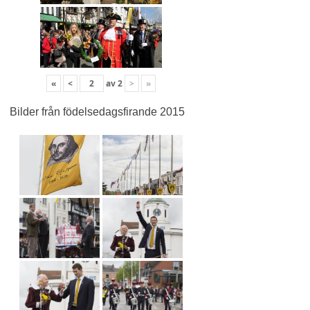
«
<
av
2
>
»
Bilder från födelsedagsfirande 2015