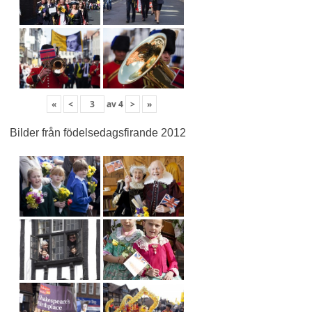
«
<
av
4
>
»
Bilder från födelsedagsfirande 2012