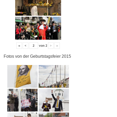
«
<
von
2
>
»
Fotos von der Geburtstagsfeier 2015