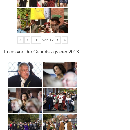
«
<
von
12
>
»
Fotos von der Geburtstagsfeier 2013