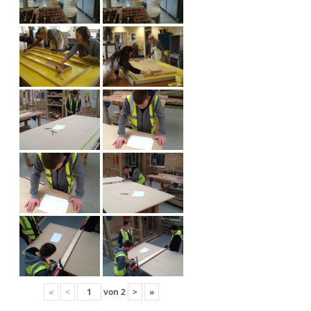
«
<
von
2
>
»