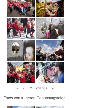
«
<
von
3
>
»
Fotos von früheren Geburtstagsfeier