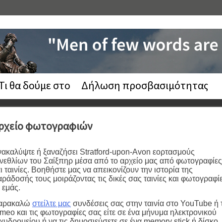
Τι θα δούμε στο
Δήλωση προσβασιμότητας
ρχείο φωτογραφιών
ακαλύψτε ή ξαναζήσει Stratford-upon-Avon εορτασμούς
νεθλίων του Σαίξπηρ μέσα από το αρχείο μας από φωτογραφίες
ι ταινίες. Βοηθήστε μας να απεικονίζουν την ιστορία της
ράδοσής τους μοιράζοντας τις δικές σας ταινίες και φωτογραφί
 εμάς.
αρακαλώ
στείλτε μας
συνδέσεις σας στην ταινία στο YouTube ή 
meo και τις φωτογραφίες σας είτε σε ένα μήνυμα ηλεκτρονικού
χυδρομείου ή να τις δημοσιεύσετε σε ένα memory stick ή δίσκο.