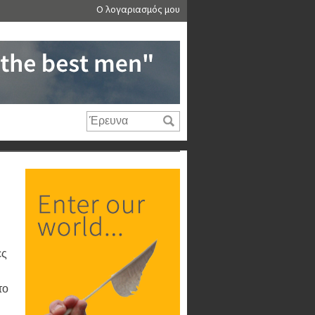
Ο λογαριασμός μου
ες
το