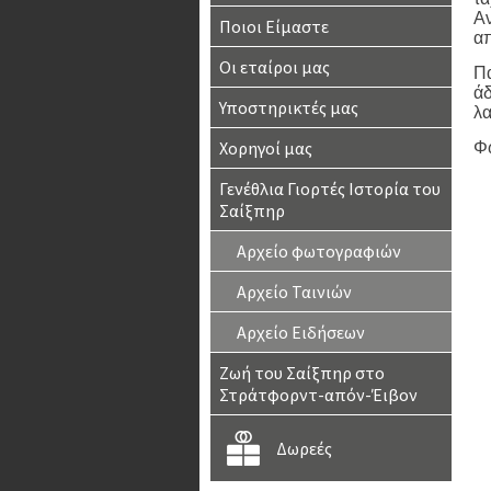
Αν
Ποιοι Είμαστε
απ
Οι εταίροι μας
Πα
άδ
Υποστηρικτές μας
λα
Χορηγοί μας
Φ
Γενέθλια Γιορτές Ιστορία του
Σαίξπηρ
Αρχείο φωτογραφιών
Αρχείο Ταινιών
Αρχείο Ειδήσεων
Ζωή του Σαίξπηρ στο
Στράτφορντ-απόν-Έιβον
Δωρεές