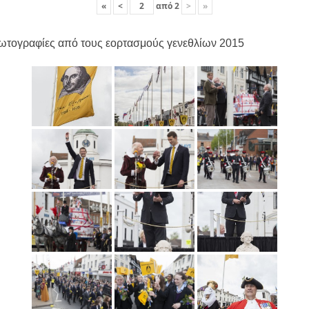
«
<
από
2
>
»
ωτογραφίες από τους εορτασμούς γενεθλίων 2015