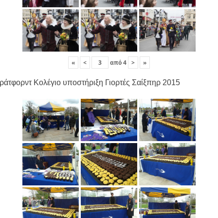
«
<
από
4
>
»
ράτφορντ Κολέγιο υποστήριξη Γιορτές Σαίξπηρ 2015