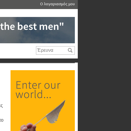
Ο λογαριασμός μου
ες
το