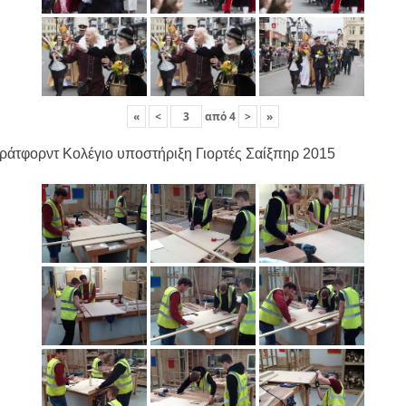
«
<
από
4
>
»
ράτφορντ Κολέγιο υποστήριξη Γιορτές Σαίξπηρ 2015