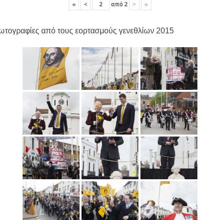
«
<
από
2
>
»
ωτογραφίες από τους εορτασμούς γενεθλίων 2015