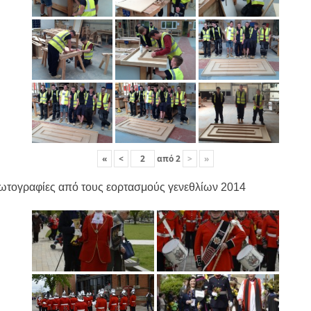
«
<
από
2
>
»
ωτογραφίες από τους εορτασμούς γενεθλίων 2014