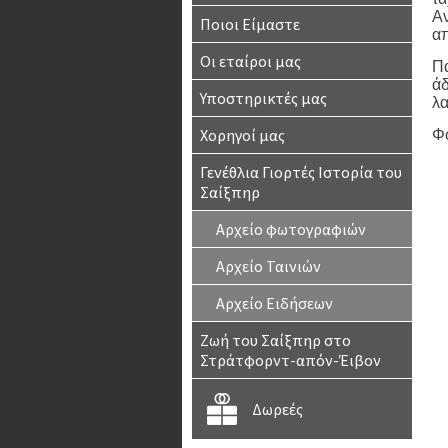
Αν
Ποιοι Είμαστε
απ
Οι εταίροι μας
Πα
άδ
Υποστηρικτές μας
λα
Χορηγοί μας
Φ
Γενέθλια Γιορτές Ιστορία του
Σαίξπηρ
Αρχείο φωτογραφιών
Αρχείο Ταινιών
Αρχείο Ειδήσεων
Ζωή του Σαίξπηρ στο
Στράτφορντ-απόν-Έιβον
Δωρεές