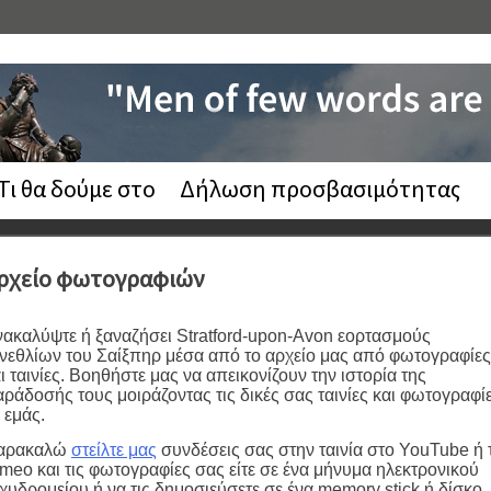
Τι θα δούμε στο
Δήλωση προσβασιμότητας
ρχείο φωτογραφιών
ακαλύψτε ή ξαναζήσει Stratford-upon-Avon εορτασμούς
νεθλίων του Σαίξπηρ μέσα από το αρχείο μας από φωτογραφίες
ι ταινίες. Βοηθήστε μας να απεικονίζουν την ιστορία της
ράδοσής τους μοιράζοντας τις δικές σας ταινίες και φωτογραφί
 εμάς.
αρακαλώ
στείλτε μας
συνδέσεις σας στην ταινία στο YouTube ή 
meo και τις φωτογραφίες σας είτε σε ένα μήνυμα ηλεκτρονικού
χυδρομείου ή να τις δημοσιεύσετε σε ένα memory stick ή δίσκο.