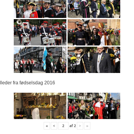
lleder fra fødselsdag 2016
«
<
af
2
>
»