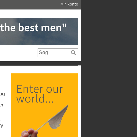
Min konto
dag
er
e
ry