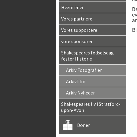
Hvem er vi
Be
ev
Vores partnere
an
Vores supportere
Bi
vore sponsorer
Shakespeares fødselsdag
fester Historie
Arkiv Fotografier
Arkivfilm
Arkiv Nyheder
Shakespeares liv i Stratford-
upon-Avon
Doner