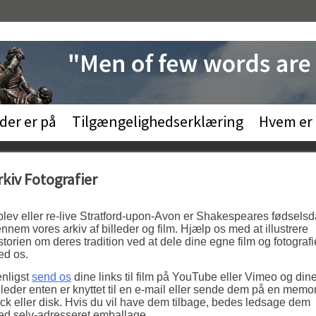
der er på
Tilgængelighedserklæring
Hvem er
rkiv Fotografier
lev eller re-live Stratford-upon-Avon er Shakespeares fødsels
nnem vores arkiv af billeder og film. Hjælp os med at illustrere
storien om deres tradition ved at dele dine egne film og fotografi
d os.
nligst
send os
dine links til film på YouTube eller Vimeo og din
lleder enten er knyttet til en e-mail eller sende dem på en memo
ick eller disk. Hvis du vil have dem tilbage, bedes ledsage dem
d selv-adresseret emballage.