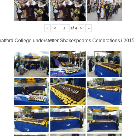
«
<
af
4
>
»
ratford College understøtter Shakespeares Celebrations i 2015