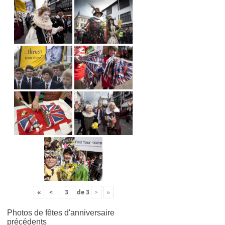
«
<
de
3
>
»
Photos de fêtes d'anniversaire
précédents