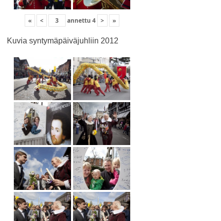
«
<
annettu
4
>
»
Kuvia syntymäpäiväjuhliin 2012