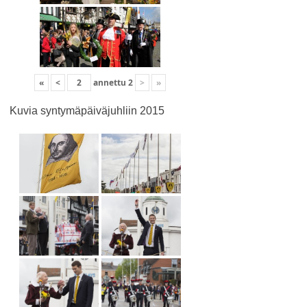
«
<
annettu
2
>
»
Kuvia syntymäpäiväjuhliin 2015