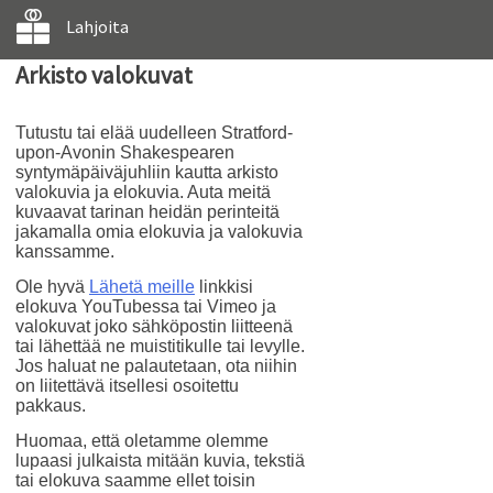
Lahjoita
Arkisto valokuvat
Tutustu tai elää uudelleen Stratford-
upon-Avonin Shakespearen
syntymäpäiväjuhliin kautta arkisto
valokuvia ja elokuvia. Auta meitä
kuvaavat tarinan heidän perinteitä
jakamalla omia elokuvia ja valokuvia
kanssamme.
Ole hyvä
Lähetä meille
linkkisi
elokuva YouTubessa tai Vimeo ja
valokuvat joko sähköpostin liitteenä
tai lähettää ne muistitikulle tai levylle.
Jos haluat ne palautetaan, ota niihin
on liitettävä itsellesi osoitettu
pakkaus.
Huomaa, että oletamme olemme
lupaasi julkaista mitään kuvia, tekstiä
tai elokuva saamme ellet toisin