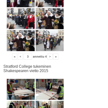
«
<
annettu
4
>
»
Stratford College tukeminen
Shakespearen vietto 2015