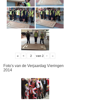
«
<
van
2
>
»
Foto's van de Verjaardag Vieringen
2014