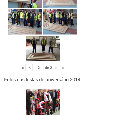
«
<
de
2
>
»
Fotos das festas de aniversário 2014