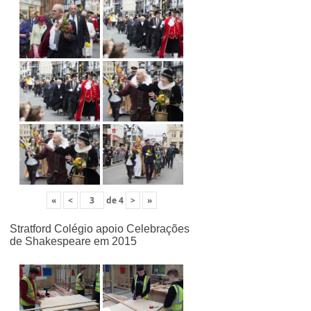
«
<
de
4
>
»
Stratford Colégio apoio Celebrações
de Shakespeare em 2015