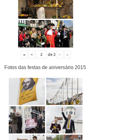
«
<
de
2
>
»
Fotos das festas de aniversário 2015