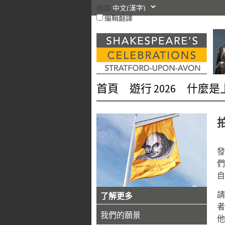
跳
翻譯
編輯翻譯
轉
到
內
容
首頁
遊行 2026
什麼是
發
們
自
了解更多
者
我們的願景
他