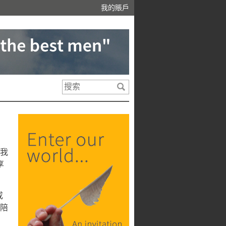
我的賬戶
我
享
或
請陪