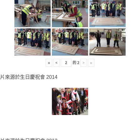
«
<
的
2
>
»
片來源於生日慶祝會 2014