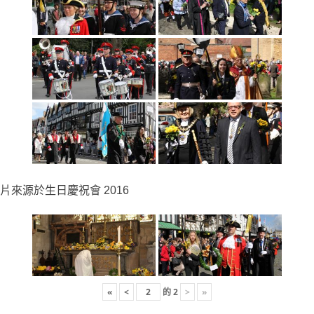
片來源於生日慶祝會 2016
«
<
的
2
>
»