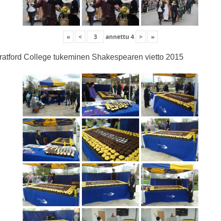
«
<
annettu
4
>
»
ratford College tukeminen Shakespearen vietto 2015