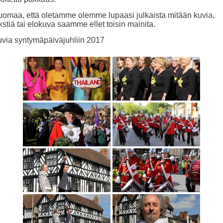
omaa, että oletamme olemme lupaasi julkaista mitään kuvia,
kstiä tai elokuva saamme ellet toisin mainita.
via syntymäpäiväjuhliin 2017