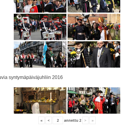
via syntymäpäiväjuhliin 2016
«
<
annettu
2
>
»