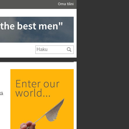
Oma tilini
tä
i