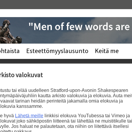
htaista
Esteettömyyslausunto
Keitä me
rkisto valokuvat
tustu tai elää uudelleen Stratford-upon-Avonin Shakespearen
ntymäpäiväjuhliin kautta arkisto valokuvia ja elokuvia. Auta mei
vaavat tarinan heidän perinteitä jakamalla omia elokuvia ja
alokuvia kanssamme.
le hyvä
Lähetä meille
linkkisi elokuva YouTubessa tai Vimeo ja
lokuvat joko sähköpostin liitteenä tai lähettää ne muistitikulle ta
vylle. Jos haluat ne palautetaan, ota niihin on liitettävä itsellesi
oitettu pakkaus.