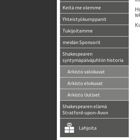
Keitä me olemme
Hu
te
Yhteistyökumppanit
Ku
Tukijoitamme
meidän Sponsorit
Shakespearen
syntymäpäiväjuhliin historia
Arkisto valokuvat
Arkisto elokuvat
Arkisto Uutiset
Shakespearen elämä
Stratford-upon-Avon
Lahjoita