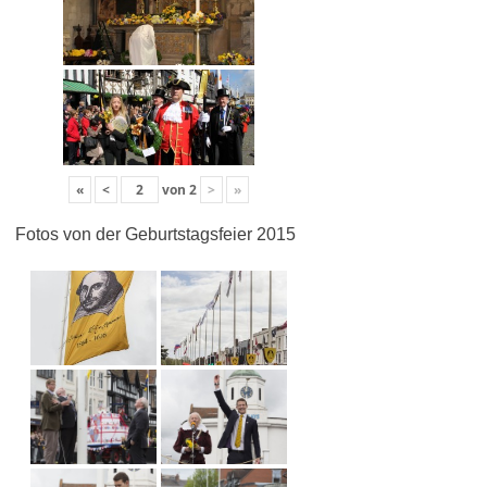
«
<
von
2
>
»
Fotos von der Geburtstagsfeier 2015