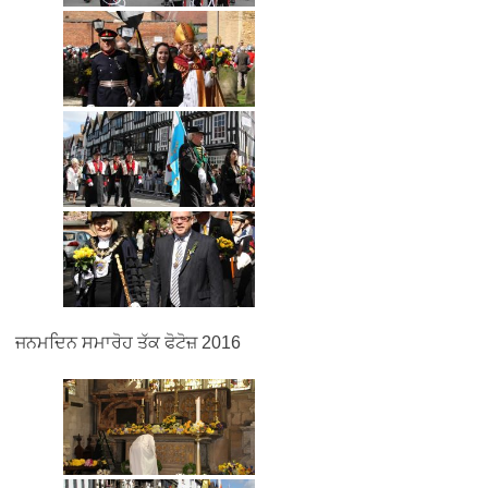
ਜਨਮਦਿਨ ਸਮਾਰੋਹ ਤੱਕ ਫੋਟੋਜ਼ 2016