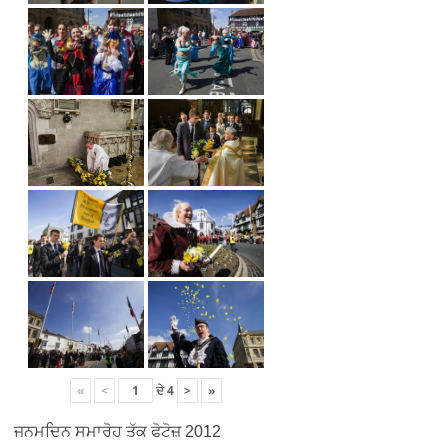
«
<
ਦੇ
4
>
»
ਜਨਮਦਿਨ ਸਮਾਰੋਹ ਤੱਕ ਫੋਟੋਜ਼ 2012