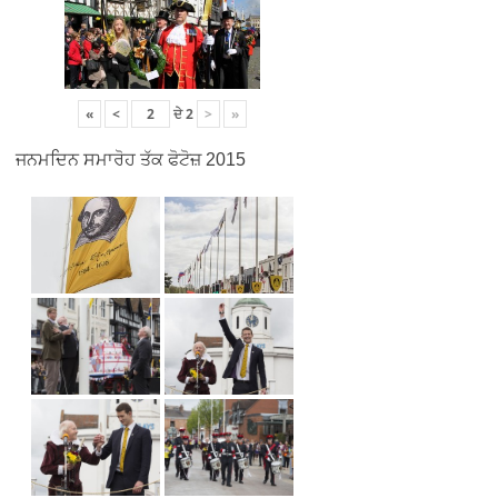
«
<
ਦੇ
2
>
»
ਜਨਮਦਿਨ ਸਮਾਰੋਹ ਤੱਕ ਫੋਟੋਜ਼ 2015