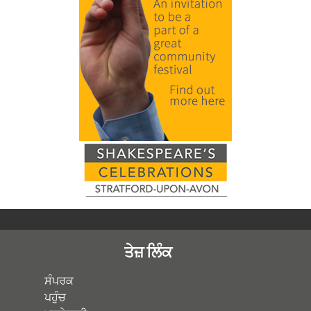
ਤੇਜ਼ ਲਿੰਕ
ਸੰਪਰਕ
ਪਹੁੰਚ