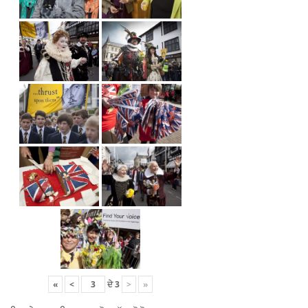
«
<
ਦੇ
3
>
»