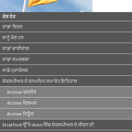
ਚੋਣ ਹੋਰ
ਸਾਡਾ ਵਿਜ਼ਨ
ਸਾਨੂੰ ਕੌਣ ਹਨ
ਸਾਡਾ ਭਾਈਵਾਲ਼
ਸਾਡਾ ਸਮਰਥਕਾ
ਸਾਡੇ ਪ੍ਰਾਯੋਜਕ
ਸ਼ੇਕਸਪੀਅਰ ਦੇ ਜਨਮਦਿਨ ਸਮਾਰੋਹ ਇਤਿਹਾਸ
Archive ਤਸਵੀਰ
Archive ਫਿਲਮਸ
Archive ਨਿਊਜ਼
Stratford-ਉੱਤੇ-Avon ਵਿੱਚ ਸ਼ੇਕਸਪੀਅਰ ਦੇ ਜੀਵਨ ਦੀ