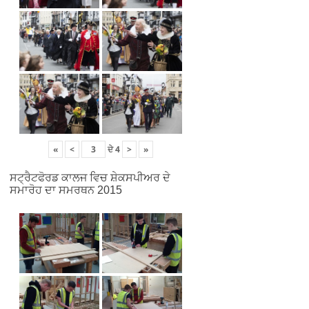
«
<
ਦੇ
4
>
»
ਸਟ੍ਰੈਟਫੋਰਡ ਕਾਲਜ ਵਿਚ ਸ਼ੇਕਸਪੀਅਰ ਦੇ
ਸਮਾਰੋਹ ਦਾ ਸਮਰਥਨ 2015