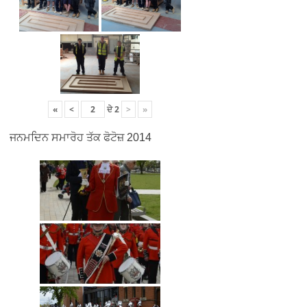
«
<
ਦੇ
2
>
»
ਜਨਮਦਿਨ ਸਮਾਰੋਹ ਤੱਕ ਫੋਟੋਜ਼ 2014