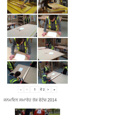
«
<
ਦੇ
2
>
»
ਜਨਮਦਿਨ ਸਮਾਰੋਹ ਤੱਕ ਫੋਟੋਜ਼ 2014