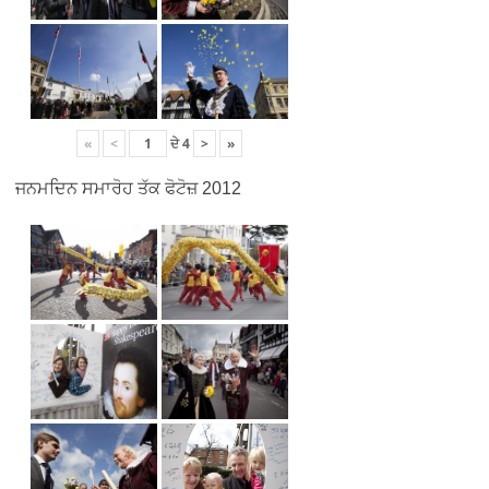
«
<
ਦੇ
4
>
»
ਜਨਮਦਿਨ ਸਮਾਰੋਹ ਤੱਕ ਫੋਟੋਜ਼ 2012