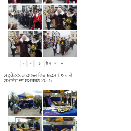
«
<
ਦੇ
4
>
»
ਸਟ੍ਰੈਟਫੋਰਡ ਕਾਲਜ ਵਿਚ ਸ਼ੇਕਸਪੀਅਰ ਦੇ
ਸਮਾਰੋਹ ਦਾ ਸਮਰਥਨ 2015