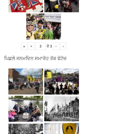
«
<
ਦੇ
3
>
»
ਪਿਛਲੇ ਜਨਮਦਿਨ ਸਮਾਰੋਹ ਤੱਕ ਫੋਟੋਜ਼