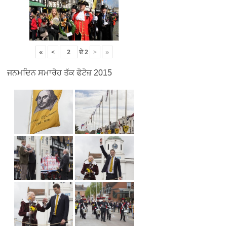
«
<
ਦੇ
2
>
»
ਜਨਮਦਿਨ ਸਮਾਰੋਹ ਤੱਕ ਫੋਟੋਜ਼ 2015