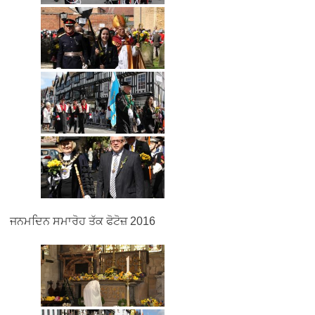
ਜਨਮਦਿਨ ਸਮਾਰੋਹ ਤੱਕ ਫੋਟੋਜ਼ 2016