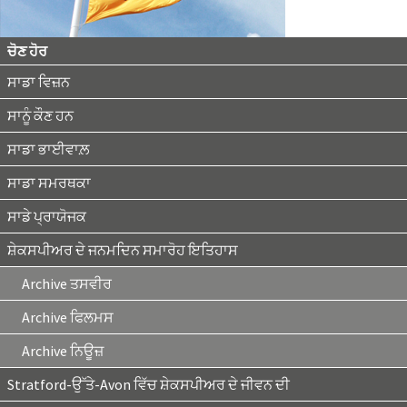
ਚੋਣ ਹੋਰ
ਸਾਡਾ ਵਿਜ਼ਨ
ਸਾਨੂੰ ਕੌਣ ਹਨ
ਸਾਡਾ ਭਾਈਵਾਲ਼
ਸਾਡਾ ਸਮਰਥਕਾ
ਸਾਡੇ ਪ੍ਰਾਯੋਜਕ
ਸ਼ੇਕਸਪੀਅਰ ਦੇ ਜਨਮਦਿਨ ਸਮਾਰੋਹ ਇਤਿਹਾਸ
Archive ਤਸਵੀਰ
Archive ਫਿਲਮਸ
Archive ਨਿਊਜ਼
Stratford-ਉੱਤੇ-Avon ਵਿੱਚ ਸ਼ੇਕਸਪੀਅਰ ਦੇ ਜੀਵਨ ਦੀ