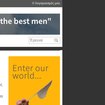
Ο λογαριασμός μου
ες
το