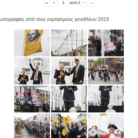
«
<
από
2
>
»
ωτογραφίες από τους εορτασμούς γενεθλίων 2015