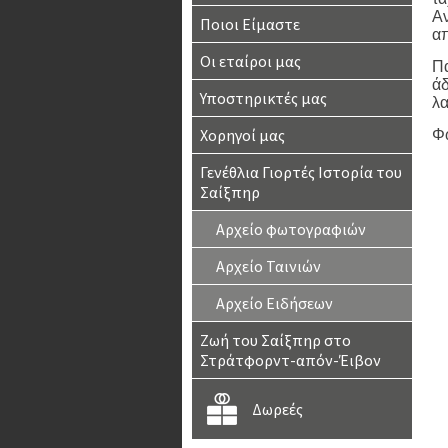
Αν
Ποιοι Είμαστε
απ
Οι εταίροι μας
Πα
άδ
Υποστηρικτές μας
λα
Χορηγοί μας
Φ
Γενέθλια Γιορτές Ιστορία του
Σαίξπηρ
Αρχείο φωτογραφιών
Αρχείο Ταινιών
Αρχείο Ειδήσεων
Ζωή του Σαίξπηρ στο
Στράτφορντ-απόν-Έιβον
Δωρεές