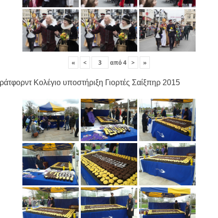
«
<
από
4
>
»
ράτφορντ Κολέγιο υποστήριξη Γιορτές Σαίξπηρ 2015