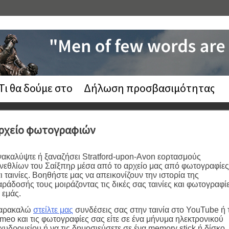
Τι θα δούμε στο
Δήλωση προσβασιμότητας
ρχείο φωτογραφιών
ακαλύψτε ή ξαναζήσει Stratford-upon-Avon εορτασμούς
νεθλίων του Σαίξπηρ μέσα από το αρχείο μας από φωτογραφίες
ι ταινίες. Βοηθήστε μας να απεικονίζουν την ιστορία της
ράδοσής τους μοιράζοντας τις δικές σας ταινίες και φωτογραφί
 εμάς.
αρακαλώ
στείλτε μας
συνδέσεις σας στην ταινία στο YouTube ή 
meo και τις φωτογραφίες σας είτε σε ένα μήνυμα ηλεκτρονικού
χυδρομείου ή να τις δημοσιεύσετε σε ένα memory stick ή δίσκο.