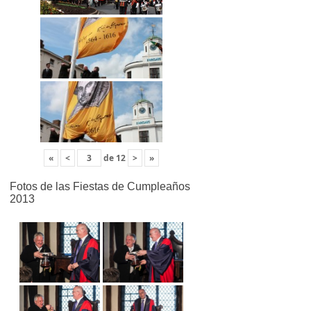
«
<
de
12
>
»
Fotos de las Fiestas de Cumpleaños
2013