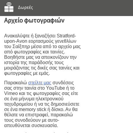
Δωρεές
Αρχείο φωτογραφιών
Ανακαλύψτε ή ξαναζήσει Stratford-
upon-Avon εορτασμούς γενεθλίων
του Σαίξπηρ μέσα από το αρχείο μας
από φωτογραφίες και ταινίες.
Βοηθήστε μας να απεικονίζουν την
ιστορία της παράδοσής τους
μοιράζοντας τις δικές σας ταινίες και
φωτογραφίες με εμάς.
Παρακαλώ
στείλτε μας
συνδέσεις
σας στην ταινία στο YouTube ή το
Vimeo και τις φωτογραφίες σας είτε
σε ένα μήνυμα ηλεκτρονικού
ταχυδρομείου ή να τις δημοσιεύσετε
σε ένα memory stick ή δίσκο. Αν θα
θέλατε να επιστραφεί, παρακαλώ
τους συνοδεύουν με αυτο-
απευθύνεται συσκευασία.