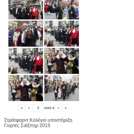
«
<
από
4
>
»
Στράτφορντ Κολέγιο υποστήριξη
Γιορτές Σαίξπηρ 2015