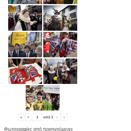
«
<
από
3
>
»
Φωτογραφίες από προηγούμενες