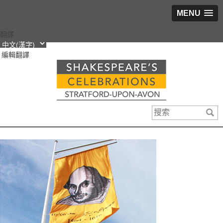
MENU
跳
翻譯
轉
編輯翻譯
到
內
容