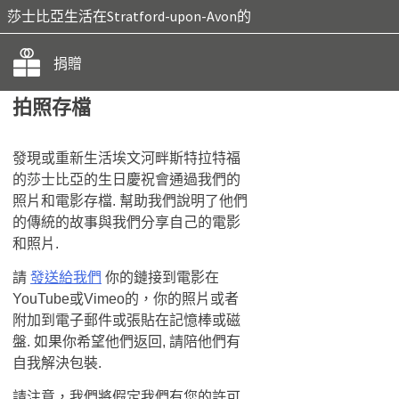
莎士比亞生活在Stratford-upon-Avon的
捐贈
拍照存檔
發現或重新生活埃文河畔斯特拉特福
的莎士比亞的生日慶祝會通過我們的
照片和電影存檔. 幫助我們說明了他們
的傳統的故事與​​我們分享自己的電影
和照片.
請
發送給我們
你的鏈接到電影在
YouTube或Vimeo的，你的照片或者
附加到電子郵件或張貼在記憶棒或磁
盤. 如果你希望他們返回, 請陪他們有
自我解決包裝.
請注意，我們將假定我們有您的許可