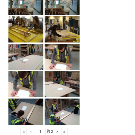
«
<
的
2
>
»