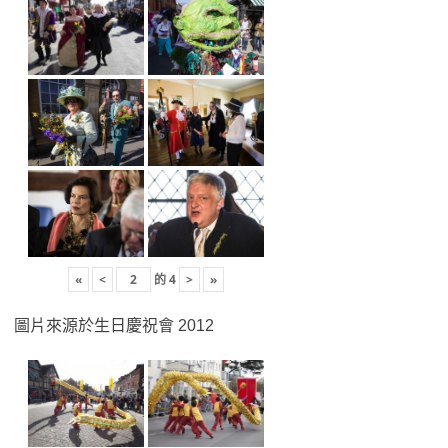
«
<
的
4
>
»
圖片來源於生日慶祝會 2012