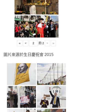
«
<
的
2
>
»
圖片來源於生日慶祝會 2015