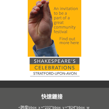
快速鏈接
<跨度bbox_x =“232”bbox_y =“824”bbox_w