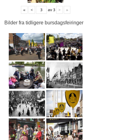
«
<
av
3
>
»
Bilder fra tidligere bursdagsfeiringer