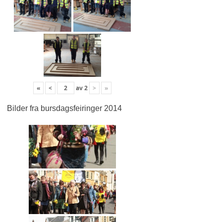
«
<
av
2
>
»
Bilder fra bursdagsfeiringer 2014