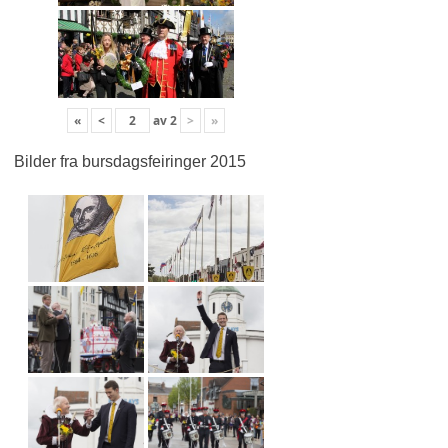
«
<
av
2
>
»
Bilder fra bursdagsfeiringer 2015