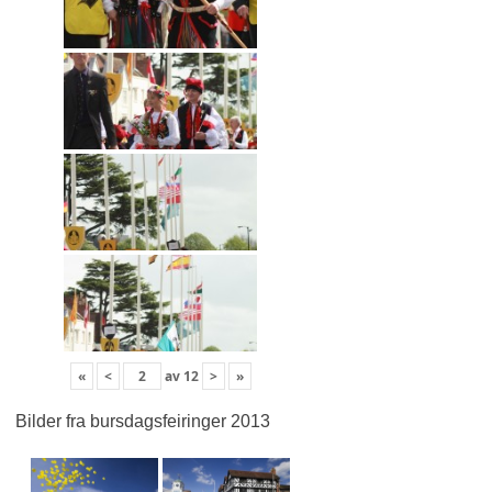
«
<
av
12
>
»
Bilder fra bursdagsfeiringer 2013