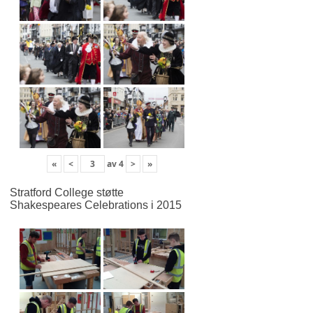
«
<
av
4
>
»
Stratford College støtte
Shakespeares Celebrations i 2015