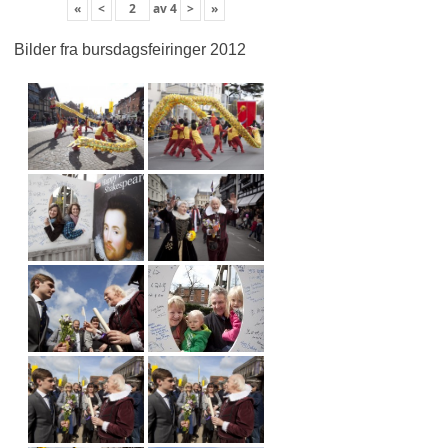
«
<
av
4
>
»
Bilder fra bursdagsfeiringer 2012