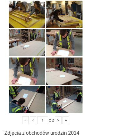
«
<
z
2
>
»
Zdjęcia z obchodów urodzin 2014