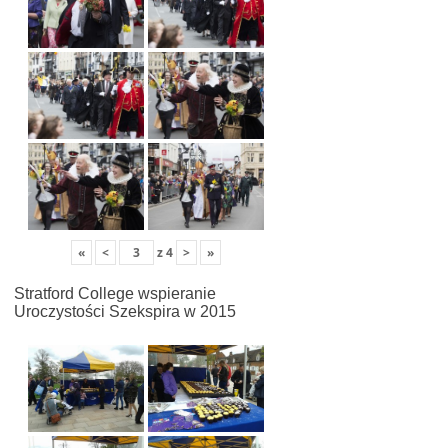
«
<
z
4
>
»
Stratford College wspieranie
Uroczystości Szekspira w 2015