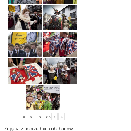
«
<
z
3
>
»
Zdjęcia z poprzednich obchodów