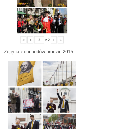
«
<
z
2
>
»
Zdjęcia z obchodów urodzin 2015