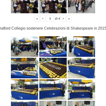
«
<
di
4
>
»
ratford Collegio sostenere Celebrazioni di Shakespeare in 201