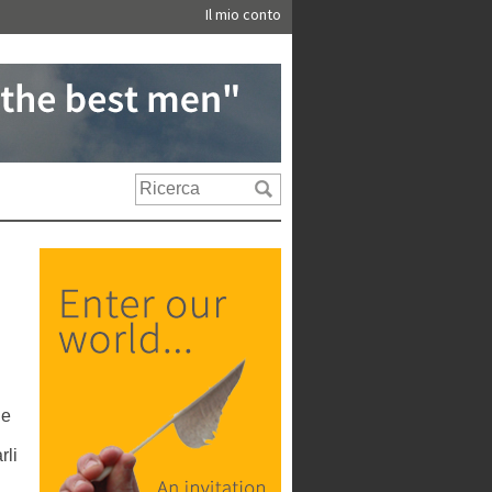
Il mio conto
ue
rli