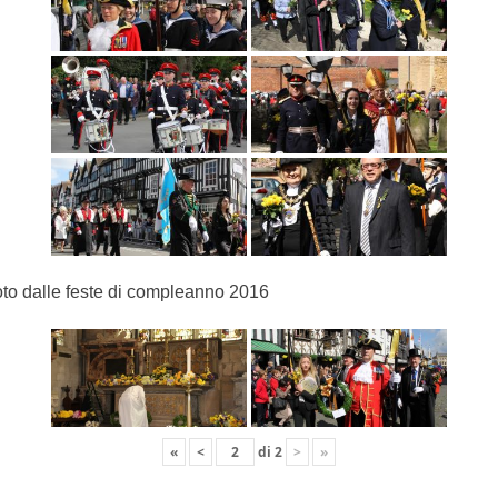
to dalle feste di compleanno 2016
«
<
di
2
>
»