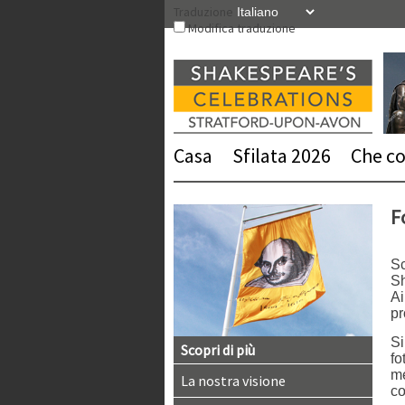
Vai
Traduzione
al
Modifica traduzione
contenuto
Casa
Sfilata 2026
Che cos
F
Sc
Sh
Ai
pr
Si
Scopri di più
fo
me
La nostra visione
co