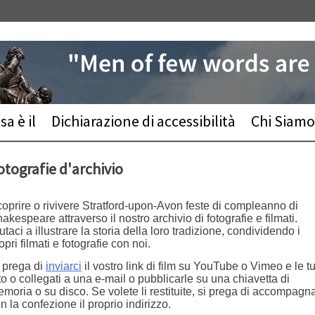
a è il
Dichiarazione di accessibilità
Chi Siamo
otografie d'archivio
oprire o rivivere Stratford-upon-Avon feste di compleanno di
akespeare attraverso il nostro archivio di fotografie e filmati.
utaci a illustrare la storia della loro tradizione, condividendo i
opri filmati e fotografie con noi.
 prega di
inviarci
il vostro link di film su YouTube o Vimeo e le t
to o collegati a una e-mail o pubblicarle su una chiavetta di
moria o su disco. Se volete li restituite, si prega di accompagna
n la confezione il proprio indirizzo.