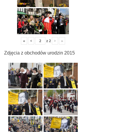
«
<
z
2
>
»
Zdjęcia z obchodów urodzin 2015