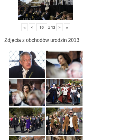
«
<
z
12
>
»
Zdjęcia z obchodów urodzin 2013