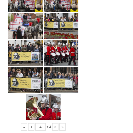
«
<
z
4
>
»