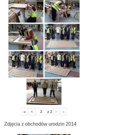
«
<
z
2
>
»
Zdjęcia z obchodów urodzin 2014