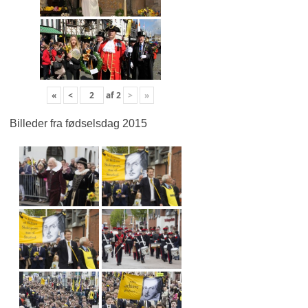
«
<
af
2
>
»
Billeder fra fødselsdag 2015