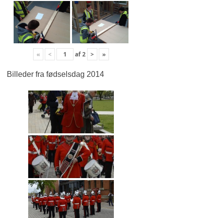
«
<
af
2
>
»
Billeder fra fødselsdag 2014