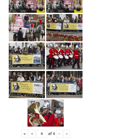
«
<
af
4
>
»