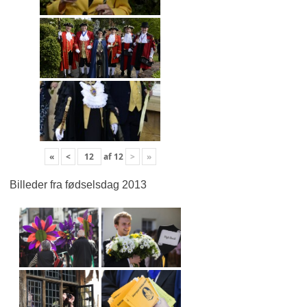
«
<
af
12
>
»
Billeder fra fødselsdag 2013