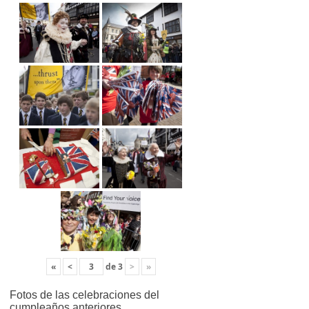
«
<
de
3
>
»
Fotos de las celebraciones del
cumpleaños anteriores