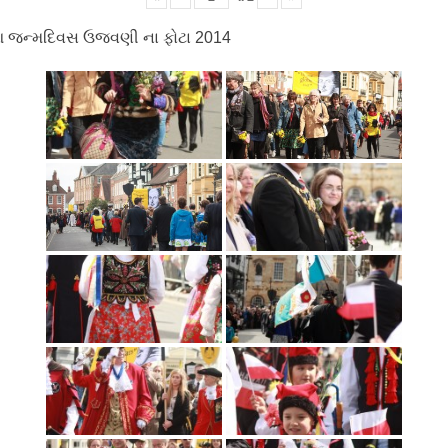
 જન્મદિવસ ઉજવણી ના ફોટા 2014