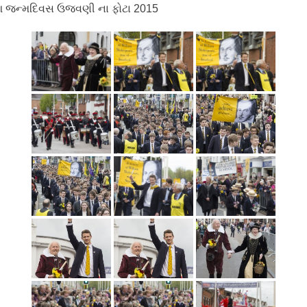
 જન્મદિવસ ઉજવણી ના ફોટા 2015