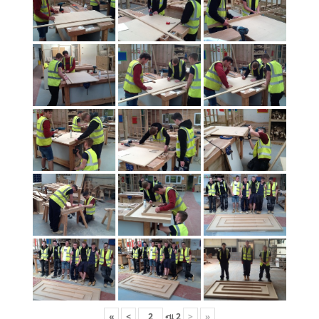
«
<
ના
2
>
»