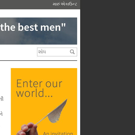
મારું એકાઉન્ટ
ની
ને
ં