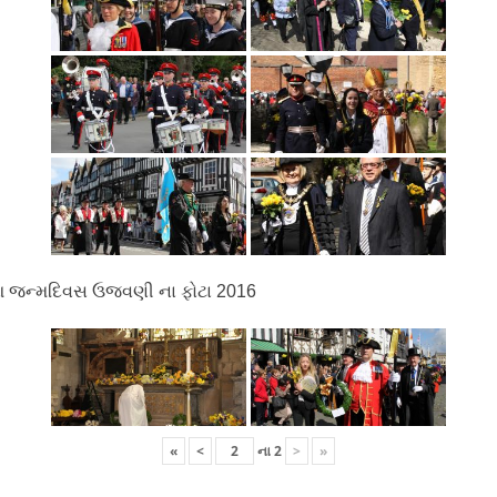
 જન્મદિવસ ઉજવણી ના ફોટા 2016
«
<
ના
2
>
»