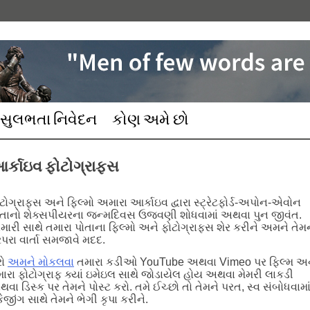
સુલભતા નિવેદન
કોણ અમે છો
ર્કાઇવ ફોટોગ્રાફ્સ
ટોગ્રાફ્સ અને ફિલ્મો અમારા આર્કાઇવ દ્વારા સ્ટ્રેટફોર્ડ-અપોન-એવોન
તાનો શેક્સપીયરના જન્મદિવસ ઉજવણી શોધવામાં અથવા પુન જીવંત.
ારી સાથે તમારા પોતાના ફિલ્મો અને ફોટોગ્રાફ્સ શેર કરીને અમને તેમ
ંપરા વાર્તા સમજાવે મદદ.
રો
અમને મોકલવા
તમારા કડીઓ YouTube અથવા Vimeo પર ફિલ્મ અ
ારા ફોટોગ્રાફ ક્યાં ઇમેઇલ સાથે જોડાયેલ હોય અથવા મેમરી લાકડી
વા ડિસ્ક પર તેમને પોસ્ટ કરો. તમે ઈચ્છો તો તેમને પરત, સ્વ સંબોધવામા
કેજીંગ સાથે તેમને ભેગી કૃપા કરીને.