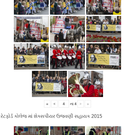
«
<
ના
4
>
»
ટ્રેટફોર્ડ કોલેજ માં શેક્સપીયર ઉજવણી સહાયક 2015