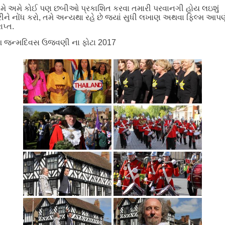
ે અમે કોઈ પણ છબીઓ પ્રકાશિત કરવા તમારી પરવાનગી હોય લઇશું
ીને નોંધ કરો, તમે અન્યથા રહે છે જ્યાં સુધી લખાણ અથવા ફિલ્મ આપણ
રાપ્ત.
 જન્મદિવસ ઉજવણી ના ફોટા 2017