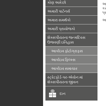
કોણ અમે છો
અમ
કર
અમારી પાર્ટનર્સ
પ્
અમારા સમર્થકો
આ
અમારી પ્રાયોજકો
શેક્સપીયરના જન્મદિવસ
ઉજવણી ઇતિહાસ
આર્કાઇવ ફોટોગ્રાફ્સ
આર્કાઇવ ફિલ્મ્સ
આર્કાઇવ સમાચાર
સ્ટ્રેટફોર્ડ-પર-એવોન માં
શેક્સપીયરના જીવન
દાન