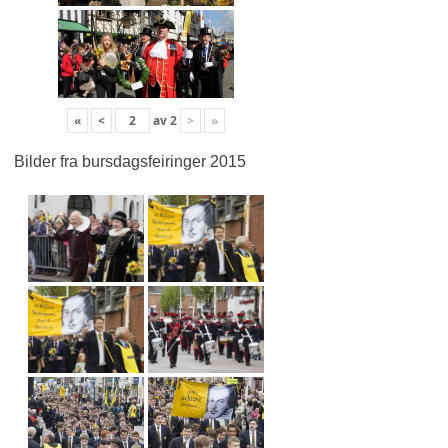
«
<
av
2
>
»
Bilder fra bursdagsfeiringer 2015