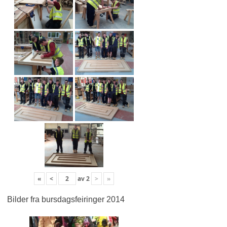
«
<
av
2
>
»
Bilder fra bursdagsfeiringer 2014