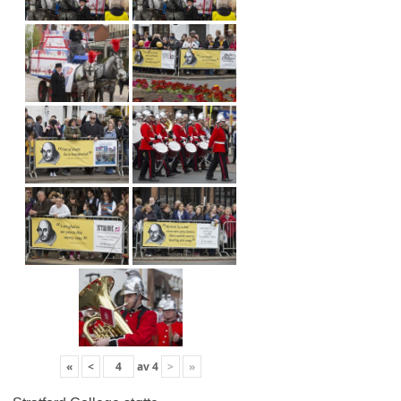
«
<
av
4
>
»