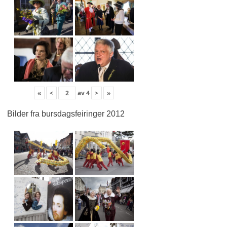
«
<
av
4
>
»
Bilder fra bursdagsfeiringer 2012