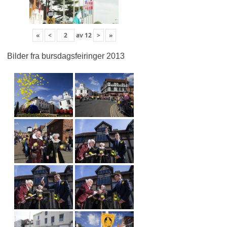
«
<
av
12
>
»
Bilder fra bursdagsfeiringer 2013