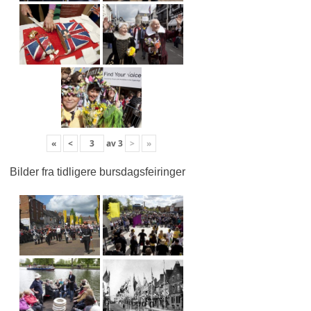
«
<
av
3
>
»
Bilder fra tidligere bursdagsfeiringer