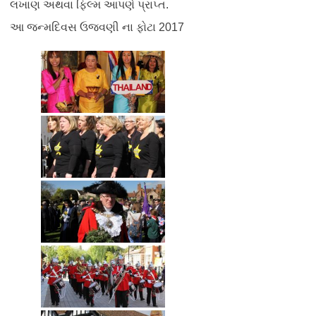
લખાણ અથવા ફિલ્મ આપણે પ્રાપ્ત.
આ જન્મદિવસ ઉજવણી ના ફોટા 2017