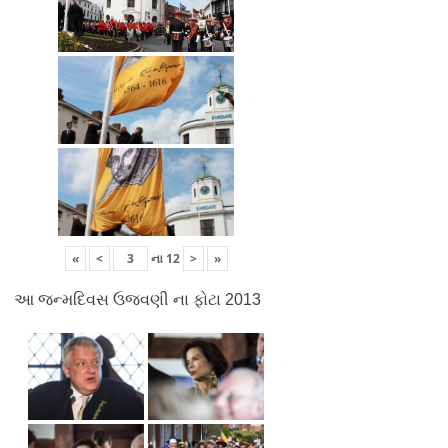
«
<
ના
12
>
»
આ જન્મદિવસ ઉજવણી ના ફોટા 2013