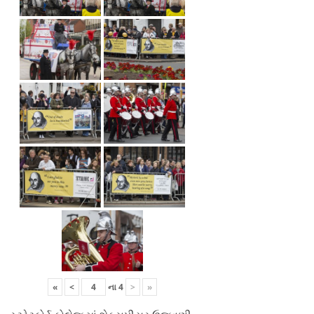
«
<
ના
4
>
»