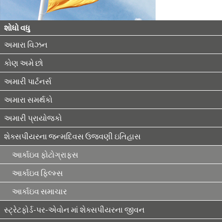
શોધો વધુ
અમારા વિઝન
કોણ અમે છો
અમારી પાર્ટનર્સ
અમારા સમર્થકો
અમારી પ્રાયોજકો
શેક્સપીયરના જન્મદિવસ ઉજવણી ઇતિહાસ
આર્કાઇવ ફોટોગ્રાફ્સ
આર્કાઇવ ફિલ્મ્સ
આર્કાઇવ સમાચાર
સ્ટ્રેટફોર્ડ-પર-એવોન માં શેક્સપીયરના જીવન