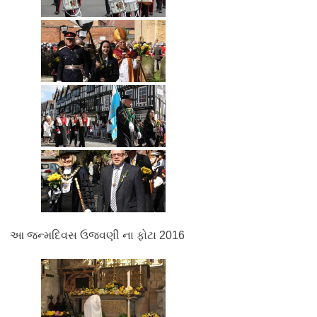
આ જન્મદિવસ ઉજવણી ના ફોટા 2016