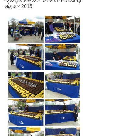
સ્ટ્રેટફોર્ડ કોલેજ માં શેક્સપીયર ઉજવણી
સહાયક 2015