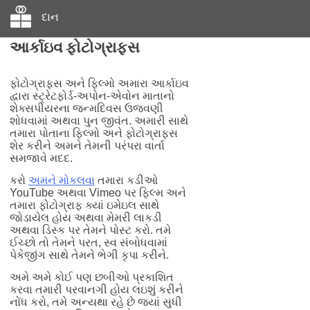
દાન
આર્કાઇવ ફોટોગ્રાફ્સ
ફોટોગ્રાફ્સ અને ફિલ્મો અમારા આર્કાઇવ
દ્વારા સ્ટ્રેટફોર્ડ-અપોન-એવોન માતાનો
શેક્સપીયરના જન્મદિવસ ઉજવણી
શોધવામાં અથવા પુન જીવંત. અમારી સાથે
તમારા પોતાના ફિલ્મો અને ફોટોગ્રાફ્સ
શેર કરીને અમને તેમની પરંપરા વાર્તા
સમજાવે મદદ.
કરો
અમને મોકલવા
તમારા કડીઓ
YouTube અથવા Vimeo પર ફિલ્મ અને
તમારા ફોટોગ્રાફ ક્યાં ઇમેઇલ સાથે
જોડાયેલ હોય અથવા મેમરી લાકડી
અથવા ડિસ્ક પર તેમને પોસ્ટ કરો. તમે
ઈચ્છો તો તેમને પરત, સ્વ સંબોધવામાં
પેકેજીંગ સાથે તેમને ભેગી કૃપા કરીને.
અમે અમે કોઈ પણ છબીઓ પ્રકાશિત
કરવા તમારી પરવાનગી હોય લઇશું કરીને
નોંધ કરો, તમે અન્યથા રહે છે જ્યાં સુધી