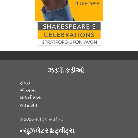
ઝડપી કડીઓ
સંપર્ક
ઍક્સેસ
ગોપનીયતા
સાઇટમેપ
© 2026 સર્વહક સ્વાધીન.
ન્યૂઝલેટર & ટ્વીટ્સ