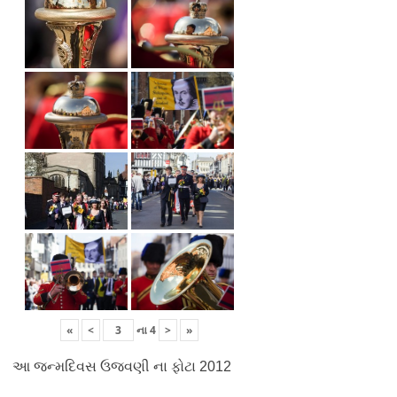
«
<
ના
4
>
»
આ જન્મદિવસ ઉજવણી ના ફોટા 2012