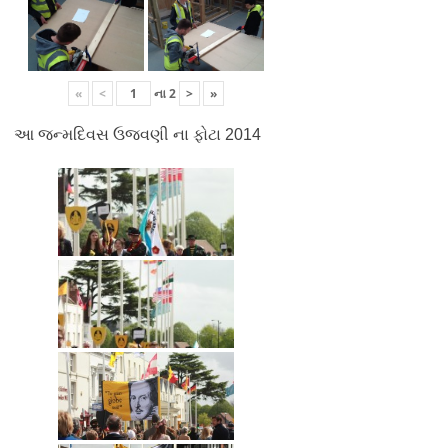
«
<
ના
2
>
»
આ જન્મદિવસ ઉજવણી ના ફોટા 2014