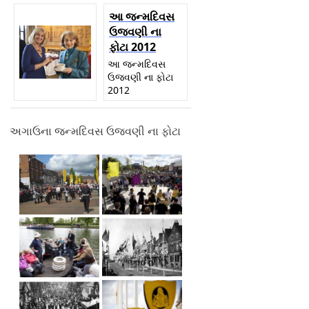
આ જન્મદિવસ
ઉજવણી ના
ફોટા 2012
આ જન્મદિવસ
ઉજવણી ના ફોટા
2012
અગાઉના જન્મદિવસ ઉજવણી ના ફોટા