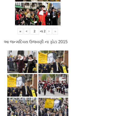
«
<
ના
2
>
»
આ જન્મદિવસ ઉજવણી ના ફોટા 2015