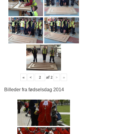
«
<
af
2
>
»
Billeder fra fødselsdag 2014