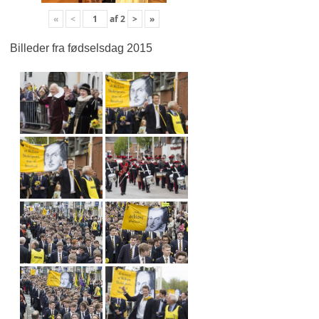
«
<
af
2
>
»
Billeder fra fødselsdag 2015