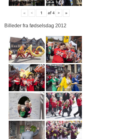
«
<
af
4
>
»
Billeder fra fødselsdag 2012