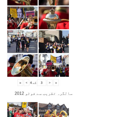
«
<
کے
4
>
»
سالگرہ تقریب سے فوٹو 2012