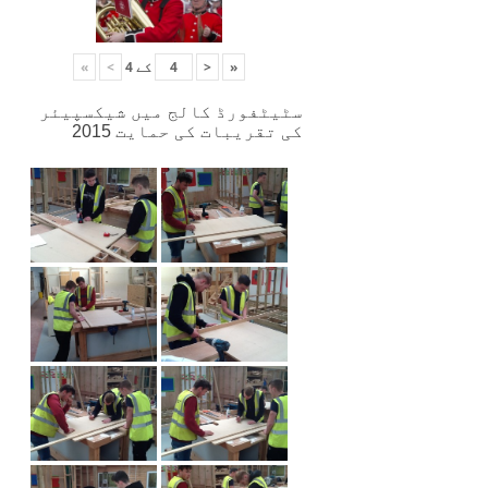
«
<
کے
4
>
»
سٹیٹفورڈ کالج میں شیکسپیئر
کی تقریبات کی حمایت 2015