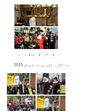
«
<
کے
2
>
»
سالگرہ تقریب سے فوٹو 2015