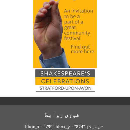
فوری روابط
<پھیلاؤ bbox_x = "799" bbox_y = "824"