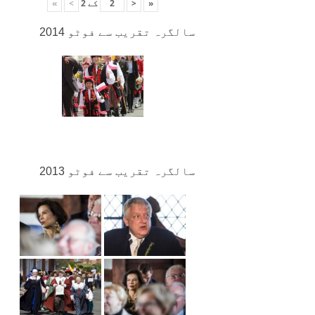
«
<
کے
2
>
»
سالگرہ تقریب سے فوٹو 2014
سالگرہ تقریب سے فوٹو 2013