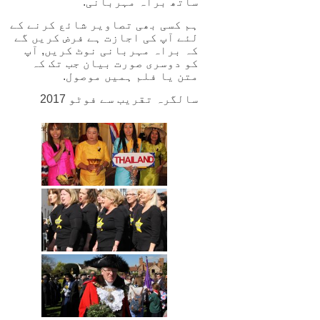
ساتھ براہ مہربانی.
ہم کسی بھی تصاویر شائع کرنے کے
لئے آپ کی اجازت ہے فرض کریں گے
کہ براہ مہربانی نوٹ کریں, آپ
کو دوسری صورت بیان جب تک کہ
متن یا فلم ہمیں موصول.
سالگرہ تقریب سے فوٹو 2017