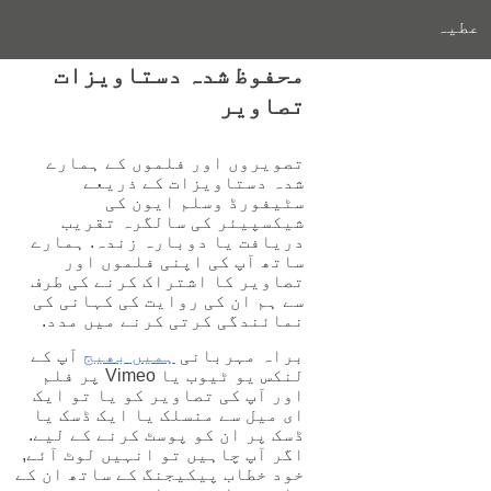
عطیہ
محفوظ شدہ دستاویزات
تصاویر
تصویروں اور فلموں کے ہمارے
شدہ دستاویزات کے ذریعے
سٹیفورڈ وسلم ایون کی
شیکسپیئر کی سالگرہ تقریب
دریافت یا دوبارہ زندہ. ہمارے
ساتھ آپ کی اپنی فلموں اور
تصاویر کا اشتراک کرنے کی طرف
سے ہم ان کی روایت کی کہانی کی
نمائندگی کرتی کرنے میں مدد.
براہ مہربانی
ہمیں بھیج
آپ کے
لنکس یو ٹیوب یا Vimeo پر فلم
اور آپ کی تصاویر کو یا تو ایک
ای میل سے منسلک یا ایک ڈسک یا
ڈسک پر ان کو پوسٹ کرنے کے لیے.
اگر آپ چاہیں تو انہیں لوٹ آئے,
خود خطاب پیکیجنگ کے ساتھ ان کے