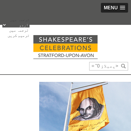
MENU
پھیلاؤ
ترجمہ میں
bbox_
ترجمہ میں
"0
ترمیم کریں
bbox_
"0
bbox_
"1425
bbox_
"900
fsiz
"16
fweigh
"3"
رخ
"65"