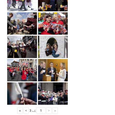
«
<
کے
3
>
»