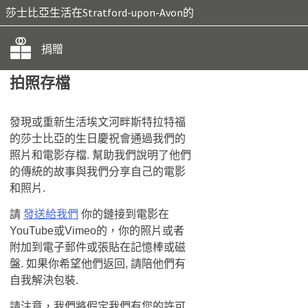
莎士比亞生活在Stratford-upon-Avon的
捐贈
拍照存檔
發現或重新生活埃文河畔斯特拉特福
的莎士比亞的生日慶祝會通過我們的
照片和電影存檔. 幫助我們說明了他們
的傳統的故事與​​我們分享自己的電影
和照片.
請
發送給我們
你的鏈接到電影在
YouTube或Vimeo的，你的照片或者
附加到電子郵件或張貼在記憶棒或磁
盤. 如果你希望他們返回, 請陪他們有
自我解決包裝.
請注意，我們將假定我們有您的許可