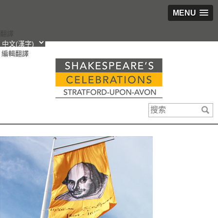
MENU
跳
翻譯
轉
編輯翻譯
到
內
容