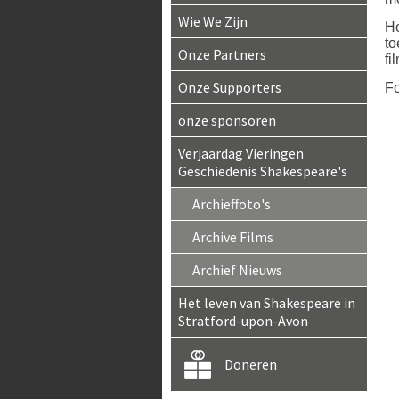
Wie We Zijn
Ho
to
Onze Partners
fi
Onze Supporters
Fo
onze sponsoren
Verjaardag Vieringen
Geschiedenis Shakespeare's
Archieffoto's
Archive Films
Archief Nieuws
Het leven van Shakespeare in
Stratford-upon-Avon
Doneren