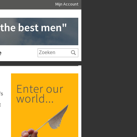
Mijn Account
e
's
t