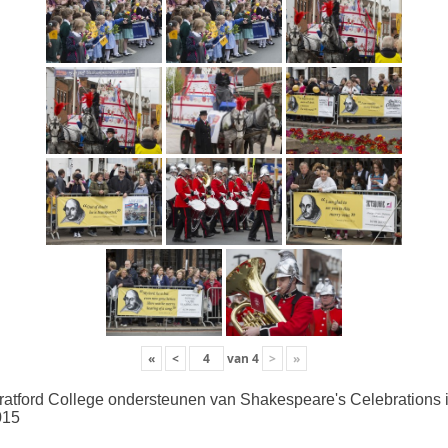
«
<
van
4
>
»
ratford College ondersteunen van Shakespeare's Celebrations 
015