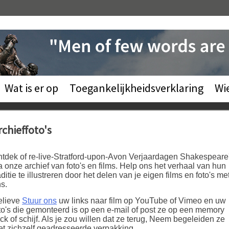
Wat is er op
Toegankelijkheidsverklaring
Wi
rchieffoto's
tdek of re-live-Stratford-upon-Avon Verjaardagen Shakespeare
a onze archief van foto's en films. Help ons het verhaal van hun
aditie te illustreren door het delen van je eigen films en foto's me
s.
elieve
Stuur ons
uw links naar film op YouTube of Vimeo en uw
to's die gemonteerd is op een e-mail of post ze op een memory
ick of schijf. Als je zou willen dat ze terug, Neem begeleiden ze
t zichzelf geadresseerde verpakking.