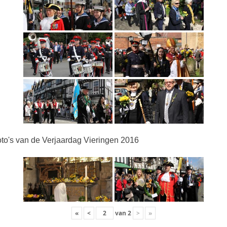
to's van de Verjaardag Vieringen 2016
«
<
van
2
>
»