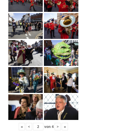
«
<
von
4
>
»