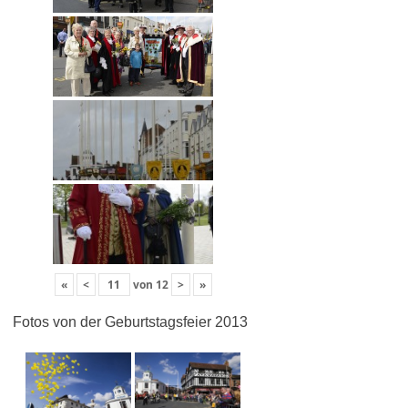
«
<
von
12
>
»
Fotos von der Geburtstagsfeier 2013