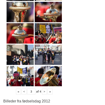
«
<
af
4
>
»
Billeder fra fødselsdag 2012