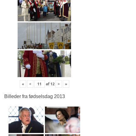
«
<
af
12
>
»
Billeder fra fødselsdag 2013