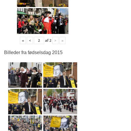
«
<
af
2
>
»
Billeder fra fødselsdag 2015