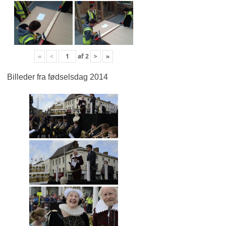
«
<
af
2
>
»
Billeder fra fødselsdag 2014