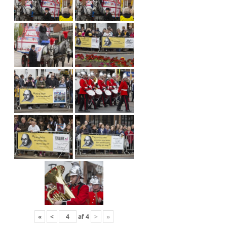
«
<
af
4
>
»