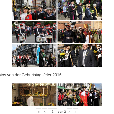
tos von der Geburtstagsfeier 2016
«
<
von
2
>
»