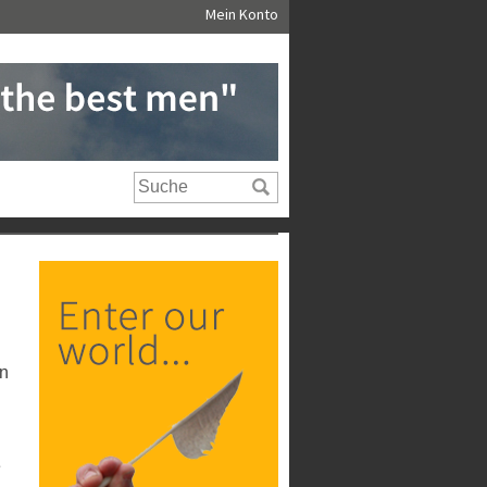
Mein Konto
on
e