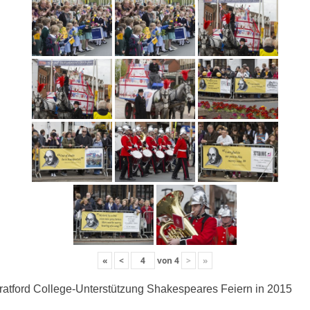
«
<
von
4
>
»
ratford College-Unterstützung Shakespeares Feiern in 2015