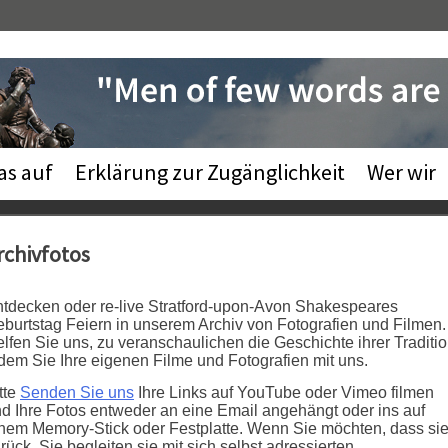
as auf
Erklärung zur Zugänglichkeit
Wer wir
rchivfotos
tdecken oder re-live Stratford-upon-Avon Shakespeares
burtstag Feiern in unserem Archiv von Fotografien und Filmen.
lfen Sie uns, zu veranschaulichen die Geschichte ihrer Traditi
dem Sie Ihre eigenen Filme und Fotografien mit uns.
tte
Senden Sie uns
Ihre Links auf YouTube oder Vimeo filmen
d Ihre Fotos entweder an eine Email angehängt oder ins auf
nem Memory-Stick oder Festplatte. Wenn Sie möchten, dass si
rück, Sie begleiten sie mit sich selbst adressierten