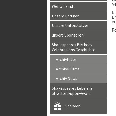
V
Wer wir sind
Bi
Unsere Partner
Er
er
Unsere Unterstützer
Fo
unsere Sponsoren
Shakespeares Birthday
Celebrations Geschichte
Archivfotos
Archive Films
Archiv News
Shakespeares Leben in
Stratford-upon-Avon
Spenden