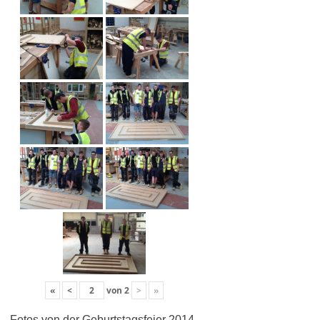
«
<
von
2
>
»
Fotos von der Geburtstagsfeier 2014