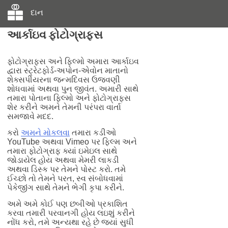
દાન
આર્કાઇવ ફોટોગ્રાફ્સ
ફોટોગ્રાફ્સ અને ફિલ્મો અમારા આર્કાઇવ
દ્વારા સ્ટ્રેટફોર્ડ-અપોન-એવોન માતાનો
શેક્સપીયરના જન્મદિવસ ઉજવણી
શોધવામાં અથવા પુન જીવંત. અમારી સાથે
તમારા પોતાના ફિલ્મો અને ફોટોગ્રાફ્સ
શેર કરીને અમને તેમની પરંપરા વાર્તા
સમજાવે મદદ.
કરો
અમને મોકલવા
તમારા કડીઓ
YouTube અથવા Vimeo પર ફિલ્મ અને
તમારા ફોટોગ્રાફ ક્યાં ઇમેઇલ સાથે
જોડાયેલ હોય અથવા મેમરી લાકડી
અથવા ડિસ્ક પર તેમને પોસ્ટ કરો. તમે
ઈચ્છો તો તેમને પરત, સ્વ સંબોધવામાં
પેકેજીંગ સાથે તેમને ભેગી કૃપા કરીને.
અમે અમે કોઈ પણ છબીઓ પ્રકાશિત
કરવા તમારી પરવાનગી હોય લઇશું કરીને
નોંધ કરો, તમે અન્યથા રહે છે જ્યાં સુધી