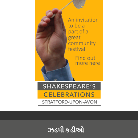
ઝડપી કડીઓ