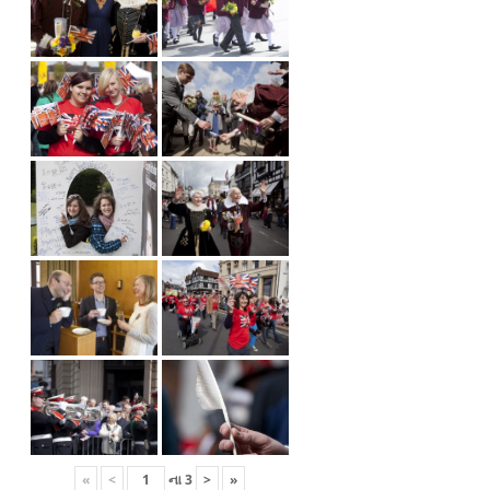
«
<
ના
3
>
»