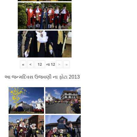
«
<
ના
12
>
»
આ જન્મદિવસ ઉજવણી ના ફોટા 2013