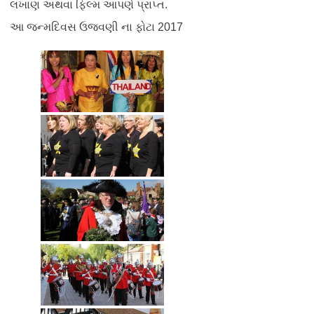
લખાણ અથવા ફિલ્મ આપણે પ્રાપ્ત.
આ જન્મદિવસ ઉજવણી ના ફોટા 2017