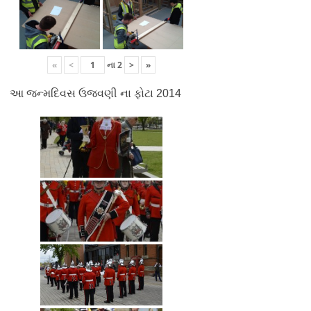
«
<
ના
2
>
»
આ જન્મદિવસ ઉજવણી ના ફોટા 2014