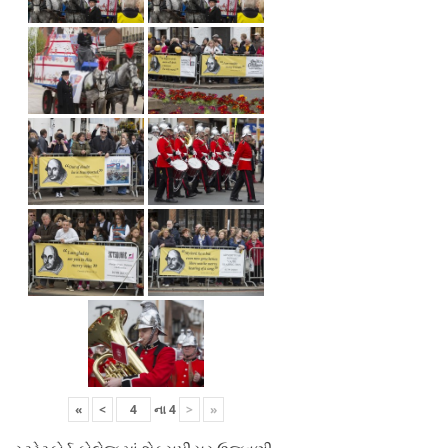
«
<
ના
4
>
»