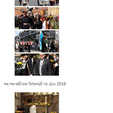
આ જન્મદિવસ ઉજવણી ના ફોટા 2016