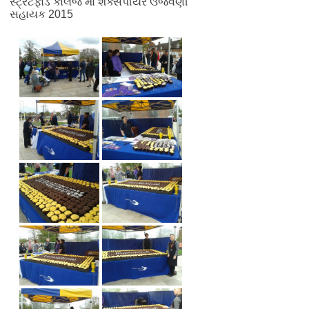
સ્ટ્રેટફોર્ડ કોલેજ માં શેક્સપીયર ઉજવણી
સહાયક 2015