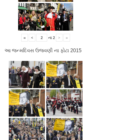
«
<
ના
2
>
»
આ જન્મદિવસ ઉજવણી ના ફોટા 2015