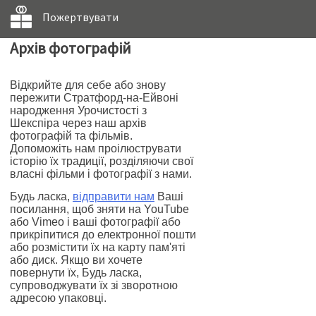
Пожертвувати
Архів фотографій
Відкрийте для себе або знову
пережити Стратфорд-на-Ейвоні
народження Урочистості з
Шекспіра через наш архів
фотографій та фільмів.
Допоможіть нам проілюструвати
історію їх традиції, розділяючи свої
власні фільми і фотографії з нами.
Будь ласка,
відправити нам
Ваші
посилання, щоб зняти на YouTube
або Vimeo і ваші фотографії або
прикріпитися до електронної пошти
або розмістити їх на карту пам'яті
або диск. Якщо ви хочете
повернути їх, Будь ласка,
супроводжувати їх зі зворотною
адресою упаковці.