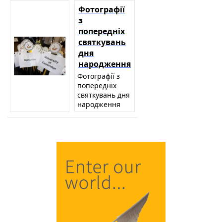
Фотографії
з
попередніх
святкувань
дня
народження
Фотографії з
попередніх
святкувань дня
народження