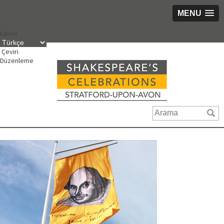
MENU
İçeriğe
Çeviri
geç
Çeviri
Düzenleme