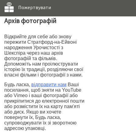
Пожертвувати
Архів фотографій
Відкрийте для себе або знову
пережити Стратфорд-на-Ейвоні
народження Урочистості з
Шекспіра через наш архів
фотографій та фільмів.
Допоможіть нам проілюструвати
історію їх традиції, розділяючи свої
власні фільми і фотографії з нами.
Будь ласка,
відправити нам
Ваші
посилання, щоб зняти на YouTube
або Vimeo і ваші фотографії або
прикріпитися до електронної пошти
або розмістити їх на карту пам'яті
або диск. Якщо ви хочете
повернути їх, Будь ласка,
супроводжувати їх зі зворотною
адресою упаковці.