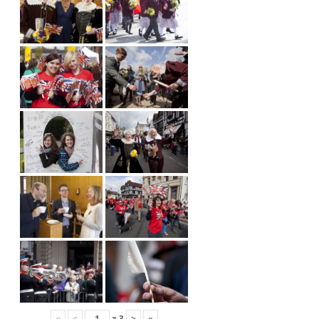
«
<
з
3
>
»