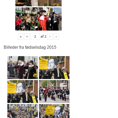
«
<
af
2
>
»
Billeder fra fødselsdag 2015