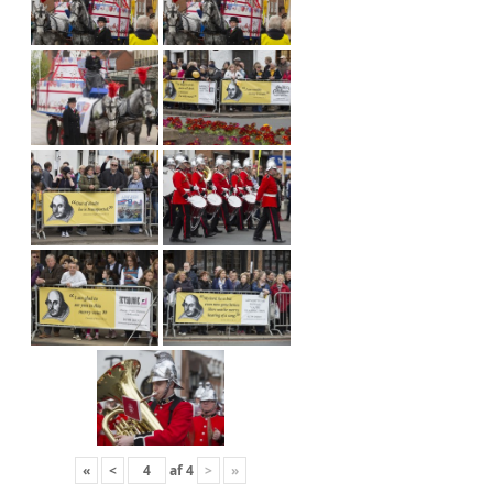
«
<
af
4
>
»