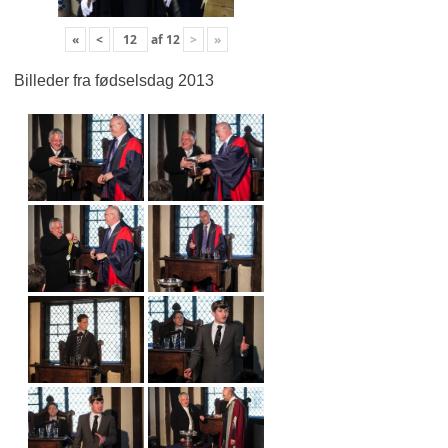
«
<
af
12
>
»
Billeder fra fødselsdag 2013