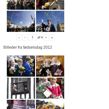
«
<
af
4
>
»
Billeder fra fødselsdag 2012