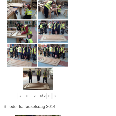
«
<
af
2
>
»
Billeder fra fødselsdag 2014