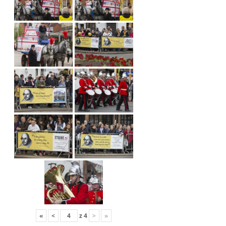
«
<
z
4
>
»