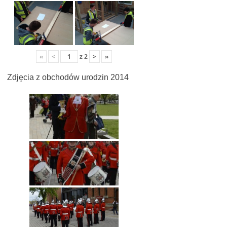
«
<
z
2
>
»
Zdjęcia z obchodów urodzin 2014