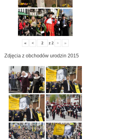
«
<
z
2
>
»
Zdjęcia z obchodów urodzin 2015