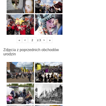
«
<
z
3
>
»
Zdjęcia z poprzednich obchodów
urodzin