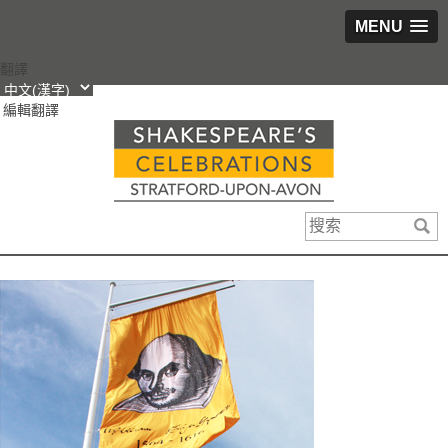
MENU
跳
翻譯
轉
編輯翻譯
到
內
容