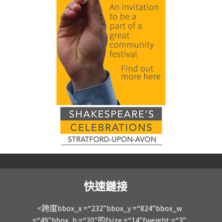
快速鏈接
<跨度bbox_x =“232”bbox_y =“824”bbox_w
=“49”bbox_h =“20”的fsize =“14”fweight =“3”