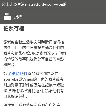
莎士比亞生活在Stratford-upon-Avon的
捐贈
拍照存檔
發現或重新生活埃文河畔斯特拉特福
的莎士比亞的生日慶祝會通過我們的
照片和電影存檔. 幫助我們說明了他們
的傳統的故事與​​我們分享自己的電影
和照片.
請
發送給我們
你的鏈接到電影在
YouTube或Vimeo的，你的照片或者
附加到電子郵件或張貼在記憶棒或磁
盤. 如果你希望他們返回, 請陪他們有
自我解決包裝.
請注意，我們將假定我們有您的許可