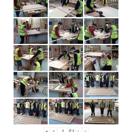
«
<
ਦੇ
2
>
»