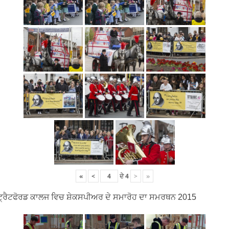
«
<
ਦੇ
4
>
»
੍ਰੈਟਫੋਰਡ ਕਾਲਜ ਵਿਚ ਸ਼ੇਕਸਪੀਅਰ ਦੇ ਸਮਾਰੋਹ ਦਾ ਸਮਰਥਨ 2015