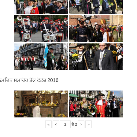
ਮਦਿਨ ਸਮਾਰੋਹ ਤੱਕ ਫੋਟੋਜ਼ 2016
«
<
ਦੇ
2
>
»