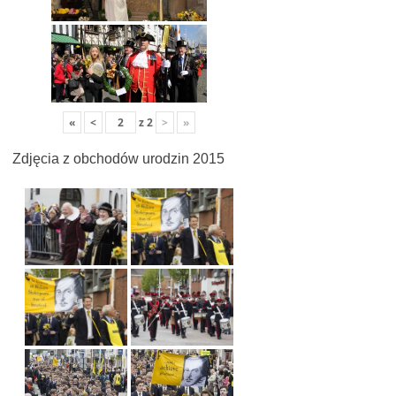
«
<
z
2
>
»
Zdjęcia z obchodów urodzin 2015