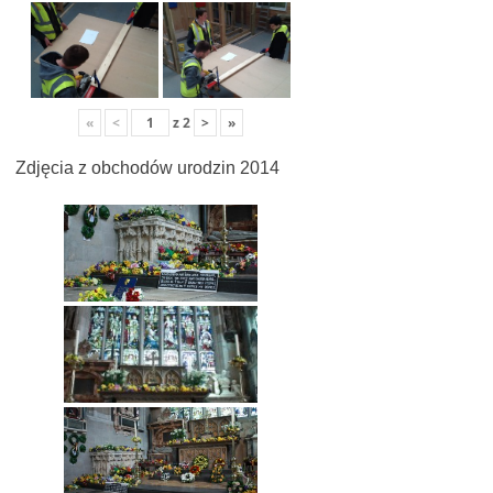
«
<
z
2
>
»
Zdjęcia z obchodów urodzin 2014