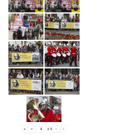
«
<
z
4
>
»