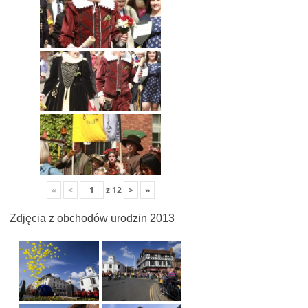
«
<
z
12
>
»
Zdjęcia z obchodów urodzin 2013