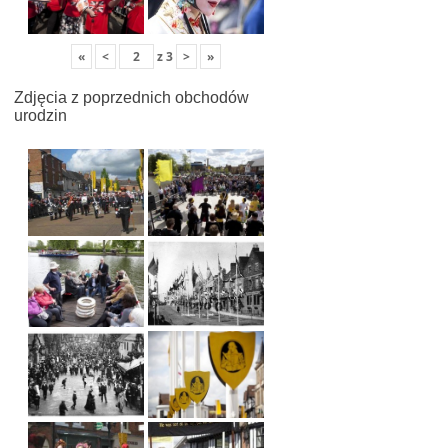
«
<
z
3
>
»
Zdjęcia z poprzednich obchodów
urodzin