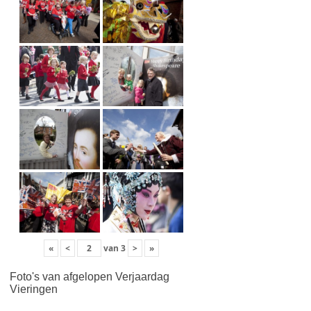
«
<
van
3
>
»
Foto's van afgelopen Verjaardag
Vieringen