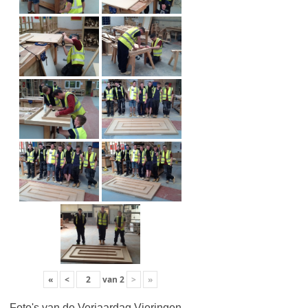
«
<
van
2
>
»
Foto's van de Verjaardag Vieringen