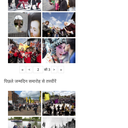
«
<
की
3
>
»
पिछले जन्मदिन समारोह से तस्वीरें