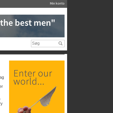
Min konto
dag
er
e
ry