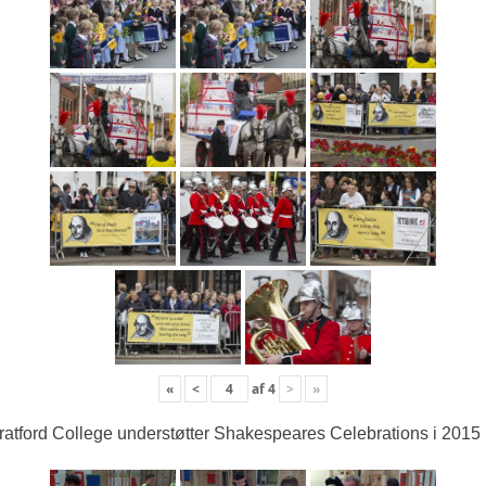
«
<
af
4
>
»
ratford College understøtter Shakespeares Celebrations i 2015