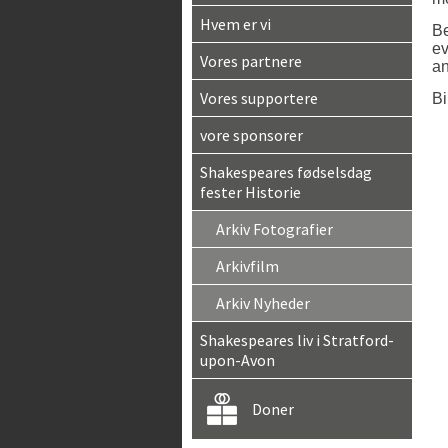
Hvem er vi
Be
ev
Vores partnere
an
Vores supportere
Bi
vore sponsorer
Shakespeares fødselsdag
fester Historie
Arkiv Fotografier
Arkivfilm
Arkiv Nyheder
Shakespeares liv i Stratford-
upon-Avon
Doner