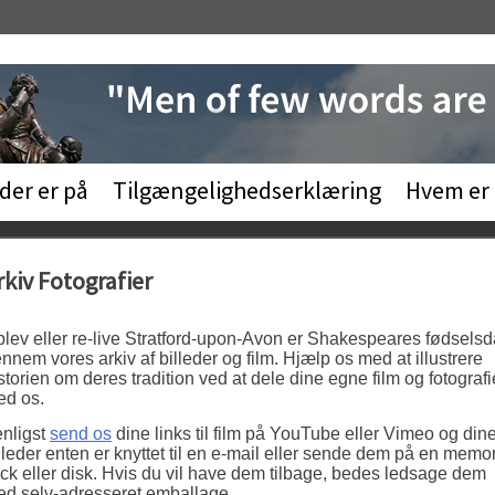
der er på
Tilgængelighedserklæring
Hvem er
rkiv Fotografier
lev eller re-live Stratford-upon-Avon er Shakespeares fødsels
nnem vores arkiv af billeder og film. Hjælp os med at illustrere
storien om deres tradition ved at dele dine egne film og fotografi
d os.
nligst
send os
dine links til film på YouTube eller Vimeo og din
lleder enten er knyttet til en e-mail eller sende dem på en memo
ick eller disk. Hvis du vil have dem tilbage, bedes ledsage dem
d selv-adresseret emballage.