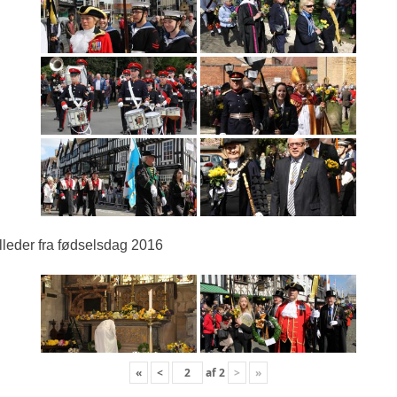
lleder fra fødselsdag 2016
«
<
af
2
>
»