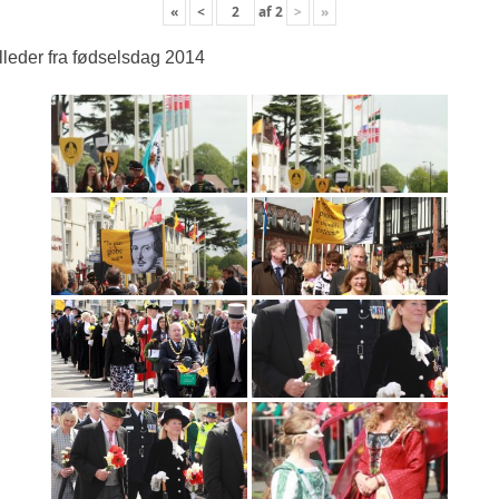
«
<
af
2
>
»
lleder fra fødselsdag 2014