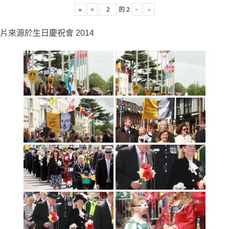
«
<
的
2
>
»
片來源於生日慶祝會 2014