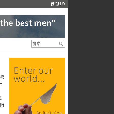
我的賬戶
我
享
或
請陪