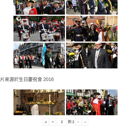
片來源於生日慶祝會 2016
«
<
的
2
>
»