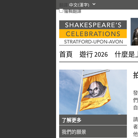
跳
翻譯
編輯翻譯
轉
到
內
容
首頁
遊行 2026
什麼是
發
們
自
了解更多
者
我們的願景
他