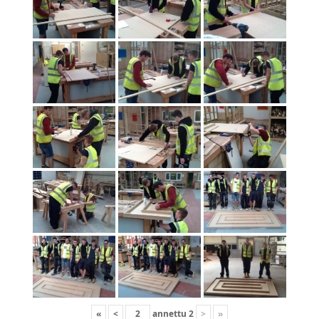
«
<
annettu
2
>
»