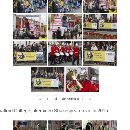
«
<
annettu
4
>
»
ratford College tukeminen Shakespearen vietto 2015