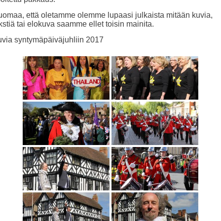
omaa, että oletamme olemme lupaasi julkaista mitään kuvia,
kstiä tai elokuva saamme ellet toisin mainita.
via syntymäpäiväjuhliin 2017