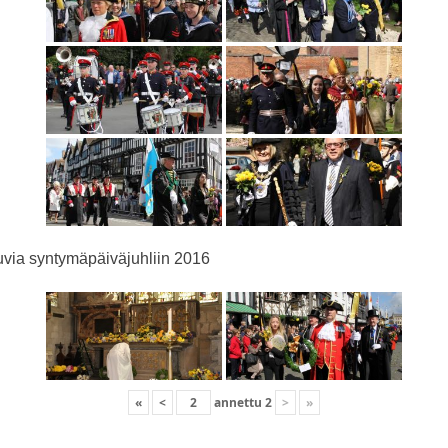
via syntymäpäiväjuhliin 2016
«
<
annettu
2
>
»