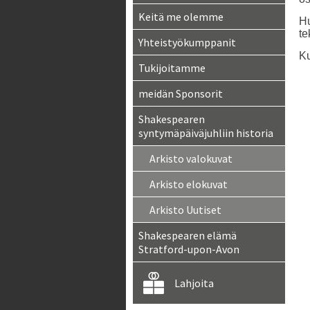
Keitä me olemme
Hu
te
Yhteistyökumppanit
Ku
Tukijoitamme
meidän Sponsorit
Shakespearen
syntymäpäiväjuhliin historia
Arkisto valokuvat
Arkisto elokuvat
Arkisto Uutiset
Shakespearen elämä
Stratford-upon-Avon
Lahjoita