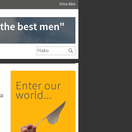
Oma tilini
tä
i