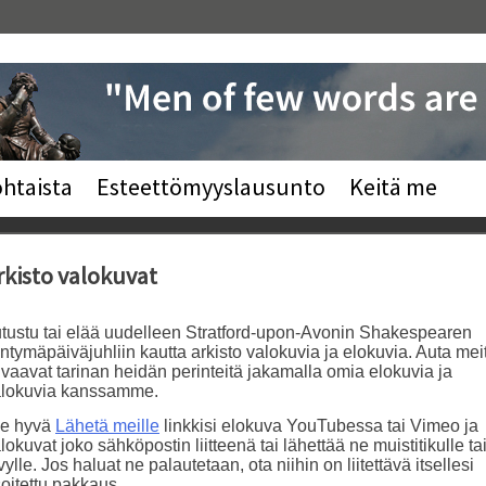
htaista
Esteettömyyslausunto
Keitä me
rkisto valokuvat
tustu tai elää uudelleen Stratford-upon-Avonin Shakespearen
ntymäpäiväjuhliin kautta arkisto valokuvia ja elokuvia. Auta mei
vaavat tarinan heidän perinteitä jakamalla omia elokuvia ja
alokuvia kanssamme.
le hyvä
Lähetä meille
linkkisi elokuva YouTubessa tai Vimeo ja
lokuvat joko sähköpostin liitteenä tai lähettää ne muistitikulle ta
vylle. Jos haluat ne palautetaan, ota niihin on liitettävä itsellesi
oitettu pakkaus.